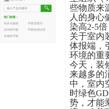
些物质来
人的身心
热门标签：
纳米光触媒
甲醛清除剂
染高
2-5
倍
杭州除甲醛
甲醛检测治理
关于室内
装修除甲醛
体报端，
环境的重
今天，装
来越多的
中，室内
时绿色
GD
势，才能