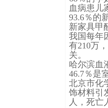
血病患儿
93.6
％的
新家具甲
我国每年
有
210
万，
关。
哈尔滨血
46.7
％是
北京市化
饰材料引
人，死亡