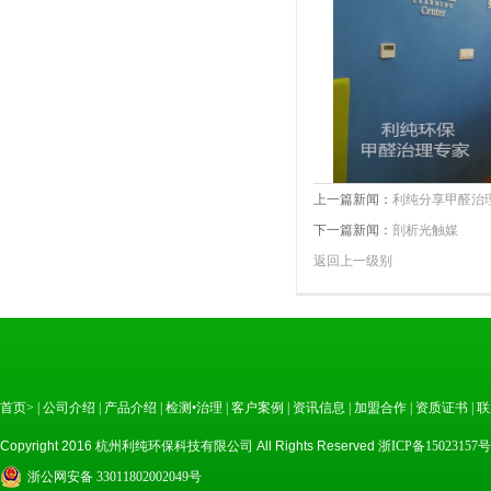
上一篇新闻：
利纯分享甲醛治
下一篇新闻：
剖析光触媒
返回上一级别
首页>
|
公司介绍
|
产品介绍
|
检测•治理
|
客户案例
|
资讯信息
|
加盟合作
|
资质证书
|
联
Copyright 2016 杭州利纯环保科技有限公司 All Rights Reserved
浙ICP备15023157号
浙公网安备 33011802002049号